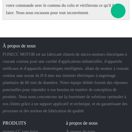
votre commande avec le contenu du colis et vérifierons ce qu'il faut
faire.
Nous nous excusons pour tout inconvénient.
À propos de nous
FONECC MOTOR est un fabricant chinois de micro-moteurs électriques à
courant continu pour une variété d'applications industrielles, d'appareils
médicaux et d'appareils domestiques intelligents, allant du moteur à courant
continu sans noyau de Ø 8 mm aux moteurs électriques à engrenage
planétaire de 60 mm de diamètre. Notre équipe dédiée fournit des réponses
ponctuelles pour répondre à vos besoins en matière de conception de
produits. Nous nous concentrons sur la fourniture de solutions optimales à
nos clients grâce à un support applicatif et technique, et en garantissant des
processus et des normes de fabrication de qualité.
PRODUITS
à propos de nous
moteur CC sans balai
À propos de nous