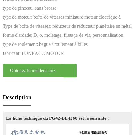
type de pinceau:
sans brosse
type de moteur:
boîte de vitesses miniature moteur électrique à
courant continu à aimant permanent
Type de boîte de vitesses:
réducteur de réducteur planétaire en métal
forme d'ardade:
D, o, moletage, filetage de vis, personnalisation
type de roulement:
bague / roulement à billes
fabricant:
FONEACC MOTOR
Obtenez le meilleur prix
Description
La fiche technique du PG42-BL4260 est la suivante :