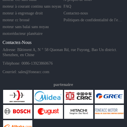
moteur à courant continu sans noyau
FAQ
moteur à engrenage droit
Contactez-nous
moteur cc brossé
Politiques de confidentialité de l'entreprise
moteur sans balai sans noyau
motoréducteur planétaire
Contactez-Nous
Adresse: Bâtiment A, N ° 58 Qiaonan Rd, rue Fuyong, Bao Un district.
Shenzhen, en Chine
Téléphone: 0086-13923860676
Courriel:
sales@foneacc.com
partenaire