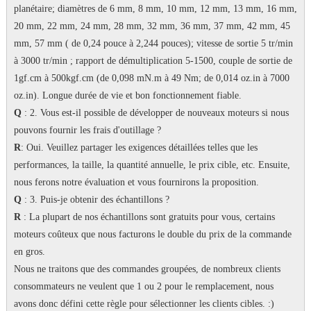
planétaire; diamètres de 6 mm, 8 mm, 10 mm, 12 mm, 13 mm, 16 mm,
20 mm, 22 mm, 24 mm, 28 mm, 32 mm, 36 mm, 37 mm, 42 mm, 45
mm, 57 mm ( de 0,24 pouce à 2,244 pouces); vitesse de sortie 5 tr/min
à 3000 tr/min ; rapport de démultiplication 5-1500, couple de sortie de
1gf.cm à 500kgf.cm (de 0,098 mN.m à 49 Nm; de 0,014 oz.in à 7000
oz.in). Longue durée de vie et bon fonctionnement fiable.
Q
: 2. Vous est-il possible de développer de nouveaux moteurs si nous
pouvons fournir les frais d'outillage ?
R
: Oui.
Veuillez partager les exigences détaillées telles que les
performances, la taille, la quantité annuelle, le prix cible, etc. Ensuite,
nous ferons notre évaluation et vous fournirons la proposition.
Q
: 3. Puis-je obtenir des échantillons ?
R
: La plupart de nos échantillons sont gratuits pour vous, certains
moteurs coûteux que nous facturons le double du prix de la commande
en gros.
Nous ne traitons que des commandes groupées, de nombreux clients
consommateurs ne veulent que 1 ou 2 pour le remplacement, nous
avons donc défini cette règle pour sélectionner les clients cibles.
:)