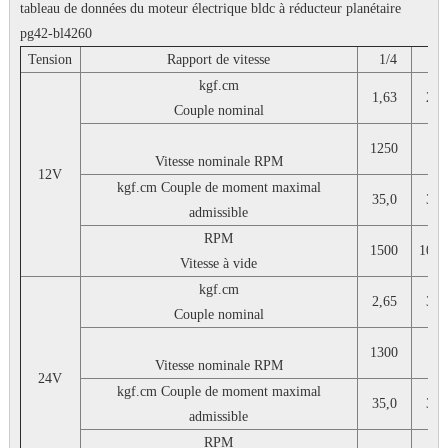
tableau de données du moteur électrique bldc à réducteur planétaire
pg42-bl4260
Tension
Rapport de vitesse
1/4
1/
kgf.cm
1,63
2.4
Couple nominal
1250
83
Vitesse nominale
RPM
12V
kgf.cm
Couple de moment maximal
35,0
35,
admissible
RPM
1500
1000
Vitesse à vide
kgf.cm
2,65
3,9
Couple nominal
1300
86
Vitesse nominale
RPM
24V
kgf.cm
Couple de moment maximal
35,0
35,
admissible
RPM