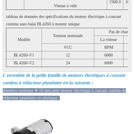
1500.0
1000
Vitesse à vide
tableau de données des spécifications du moteur électrique à courant
continu sans balai BL4260 à moteur unique
Pas de charge
Tension nominale
Modèle
La vitesse
Co
VCC
RPM
BL4260-V1
12
6000
0
BL4260-V2
24
6000
0
L'ensemble de la petite famille de moteurs électriques à courant
continu à réducteur planétaire est la suivante :
diamètre extérieur Φ 10 mm petit moteur électrique à courant continu de
réducteur planétaire en plastique :