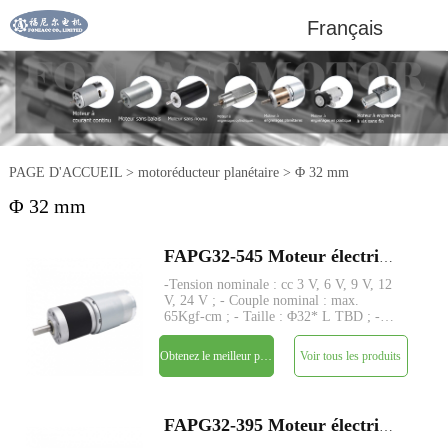
Français
PAGE D'ACCUEIL
>
motoréducteur planétaire
>
Φ 32 mm
Φ 32 mm
FAPG32-545 Moteur électrique à courant continu à petit réducteur planétaire en métal de 32 mm
-Tension nominale : cc 3 V, 6 V, 9 V, 12
V, 24 V ; - Couple nominal : max.
65Kgf-cm ; - Taille : Φ32* L TBD ; -
Tige : Φ6mm D-cut 1mm; - Encodeur :
Encodeur magnétique ; - MOQ : 500
Obtenez le meilleur prix
Voir tous les produits
pièces
FAPG32-395 Moteur électrique à courant continu à petit réducteur planétaire en métal de 32 mm