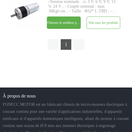
-Tension nominale : cc 3 V, 6 V, 9 V, 12
V, 24 V ; - Couple nominal : max.
30Kgf-cm ; - Taille : Φ32* L TBD ; -
Tige : Φ6mm D-cut 1mm; - Encodeur :
Encodeur magnétique ; - MOQ : 500
Obtenez le meilleur prix
Voir tous les produits
pièces
1
À propos de nous
FONECC MOTOR est un fabricant chinois de micro-moteurs électriques à
courant continu pour une variété d'applications industrielles, d'appareils
médicaux et d'appareils domestiques intelligents, allant du moteur à courant
continu sans noyau de Ø 8 mm aux moteurs électriques à engrenage