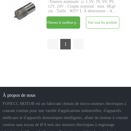
-Tension nominale: cc 1.5V, 3V, 6V, 9V,
12V, 24V - Couple nominal : max. 6Kgf-
cm - Taille : Φ25* L À déterminer - Axe
: Φ4mm D-cut 0.5mm, M4, custom -
Contrôle : Driver intégré avec capteur
Obtenez le meilleur prix
Voir tous les produits
hall - MOQ : 500 pièces
1
À propos de nous
FONECC MOTOR est un fabricant chinois de micro-moteurs électriques à
courant continu pour une variété d'applications industrielles, d'appareils
médicaux et d'appareils domestiques intelligents, allant du moteur à courant
continu sans noyau de Ø 8 mm aux moteurs électriques à engrenage