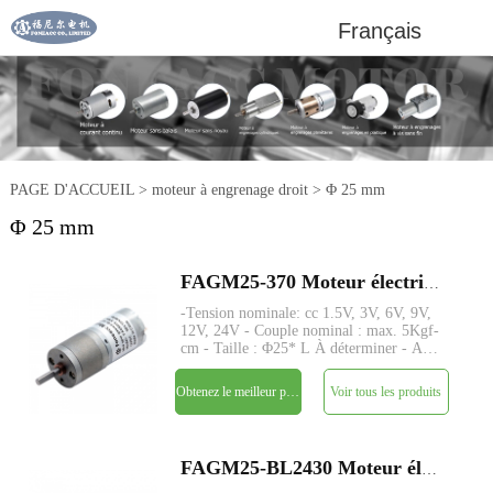
Français
PAGE D'ACCUEIL
>
moteur à engrenage droit
>
Φ 25 mm
Φ 25 mm
FAGM25-370 Moteur électrique à courant continu à petit engrenage droit de 25 mm
-Tension nominale: cc 1.5V, 3V, 6V, 9V,
12V, 24V - Couple nominal : max. 5Kgf-
cm - Taille : Φ25* L À déterminer - Axe
: Φ4mm D-cut 0.5mm, M4, custom -
MOQ : 500 pièces
Obtenez le meilleur prix
Voir tous les produits
FAGM25-BL2430 Moteur électrique à courant continu à petit engrenage droit de 25 mm