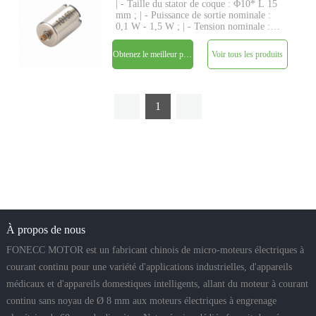
| - Taille du stator de coque : Φ10* L 15
mm ; | - Puissance de sortie nominale :
0,1 W - 1,5 W ; | - Tension nominale :
CC 3 V - 12 V ; | - Couple nominal :
jusqu'à 20 gf-cm ; | - Tige : Φ1.0mm,
Obtenez le meilleur prix
Voir tous les produits
longueur personnalisée ; | - Structure :
enroulement s
1
À propos de nous
FONECC MOTOR est un fabricant chinois de micro-moteurs électriques à
courant continu pour une variété d'applications industrielles, d'appareils
médicaux et d'appareils domestiques intelligents, allant du moteur à courant
continu sans noyau de Ø 8 mm aux moteurs électriques à engrenage