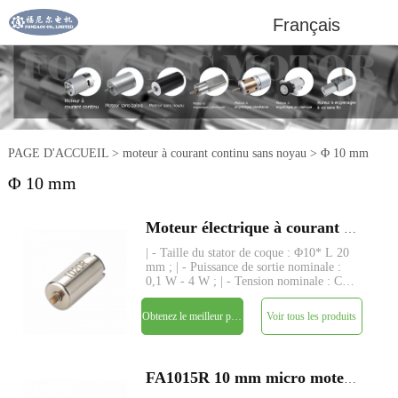
Français
PAGE D'ACCUEIL
>
moteur à courant continu sans noyau
>
Φ 10 mm
Φ 10 mm
Moteur électrique à courant continu à brosse sans noyau FA1020R 10 mm
| - Taille du stator de coque : Φ10* L 20
mm ; | - Puissance de sortie nominale :
0,1 W - 4 W ; | - Tension nominale : CC
3 V - 12 V ; | - Couple nominal : jusqu'à
25 gf-cm ; | - Tige : Φ1.0mm, longueur
Obtenez le meilleur prix
Voir tous les produits
personnalisée ; | - Structure : enroulement
san
FA1015R 10 mm micro moteur électrique à courant continu à brosse sans noyau