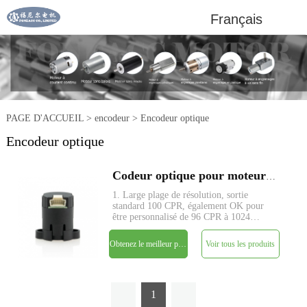
Français
PAGE D'ACCUEIL
>
encodeur
>
Encodeur optique
Encodeur optique
Codeur optique pour moteurs à engrenages à courant continu
1. Large plage de résolution, sortie
standard 100 CPR, également OK pour
être personnalisé de 96 CPR à 1024
CPR ; 2. Alimentation 5V unique, aucun
réglage de signal requis, sortie en
Obtenez le meilleur prix
Voir tous les produits
quadrature à deux canaux; 3.
Compatibilité TTL ; 4. Fréquence de
comp
1