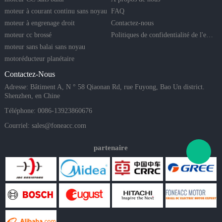
moteur à courant continu sans noyau
FAQ
moteur à engrenage droit
Contactez-nous
moteur cc brossé
Politiques de confidentialité de l'entreprise
moteur sans balai sans noyau
motoréducteur planétaire
Contactez-Nous
Adresse: Bâtiment A, N ° 58 Qiaonan Rd, rue Fuyong, Bao Un district.
Shenzhen, en Chine
Téléphone: 0086-13923860676
Courriel:
sales@foneacc.com
partenaire