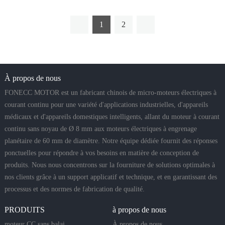
1
2
À propos de nous
FONECC MOTOR est un fabricant chinois de micro-moteurs électriques à
courant continu pour une variété d'applications industrielles, d'appareils
médicaux et d'appareils domestiques intelligents, allant du moteur à courant
continu sans noyau de Ø 8 mm aux moteurs électriques à engrenage
planétaire de 60 mm de diamètre. Notre équipe dédiée fournit des réponses
ponctuelles pour répondre à vos besoins en matière de conception de
produits. Nous nous concentrons sur la fourniture de solutions optimales à
nos clients grâce à un support applicatif et technique, et en garantissant des
processus et des normes de fabrication de qualité.
PRODUITS
à propos de nous
moteur CC sans balai
À propos de nous