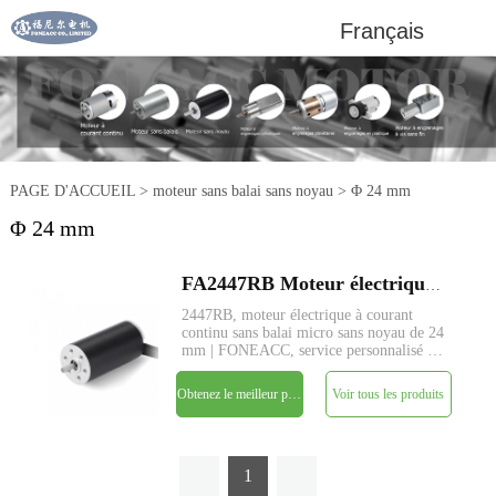
Français
PAGE D'ACCUEIL
>
moteur sans balai sans noyau
>
Φ 24 mm
Φ 24 mm
FA2447RB Moteur électrique à courant continu sans balai micro sans noyau de 24 mm
2447RB, moteur électrique à courant
continu sans balai micro sans noyau de 24
mm | FONEACC, service personnalisé de
paramètres disponible.
Obtenez le meilleur prix
Voir tous les produits
1