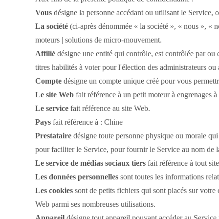
Vous
désigne la personne accédant ou utilisant le Service, ou
La société
(ci-après dénommée « la société », « nous », « no
moteurs |
solutions de micro-mouvement.
Affilié
désigne une entité qui contrôle, est contrôlée par ou 
titres habilités à voter pour l'élection des administrateurs ou 
Compte
désigne un compte unique créé pour vous permettre 
Le site Web
fait référence à un petit moteur à engrenages à
Le service
fait référence au site Web.
Pays
fait référence à : Chine
Prestataire
désigne toute personne physique ou morale qui t
pour faciliter le Service, pour fournir le Service au nom de l
Le service de médias sociaux tiers
fait référence à tout si
Les données personnelles
sont toutes les informations relat
Les cookies
sont de petits fichiers qui sont placés sur votre
Web parmi ses nombreuses utilisations.
Appareil
désigne tout appareil pouvant accéder au Service t