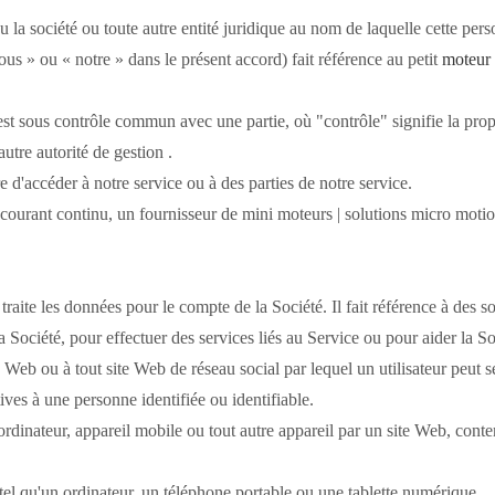
 la société ou toute autre entité juridique au nom de laquelle cette perso
us » ou « notre » dans le présent accord) fait référence au petit
moteur 
est sous contrôle commun avec une partie, où "contrôle" signifie la prop
autre autorité de gestion .
d'accéder à notre service ou à des parties de notre service.
 courant continu, un fournisseur de mini moteurs |
solutions micro moti
raite les données pour le compte de la Société.
Il fait référence à des 
a Société, pour effectuer des services liés au Service ou pour aider la Soc
te Web ou à tout site Web de réseau social par lequel un utilisateur peut 
ives à une personne identifiée ou identifiable.
 ordinateur, appareil mobile ou tout autre appareil par un site Web, conten
el qu'un ordinateur, un téléphone portable ou une tablette numérique.