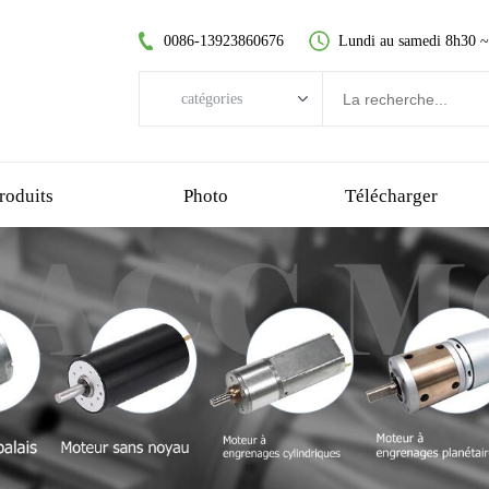
0086-13923860676
Lundi au samedi 8h30 
catégories
catégories
moteur CC sans balai
roduits
Photo
Télécharger
moteur à courant continu sans noyau
moteur à engrenage droit
moteur cc brossé
moteur sans balai sans noyau
motoréducteur planétaire
motoréducteur en plastique
motoréducteur à vis sans fin