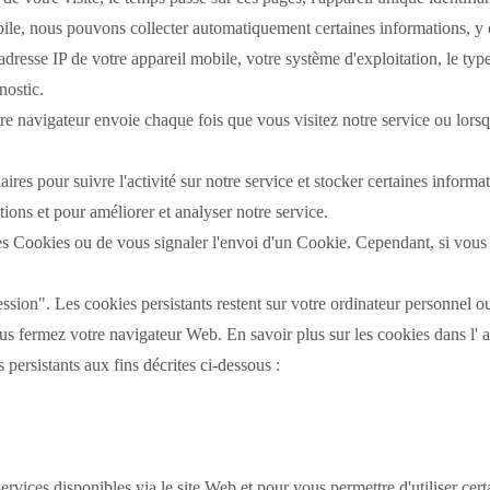
le, nous pouvons collecter automatiquement certaines informations, y co
l'adresse IP de votre appareil mobile, votre système d'exploitation, le typ
nostic.
e navigateur envoie chaque fois que vous visitez notre service ou lorsq
ires pour suivre l'activité sur notre service et stocker certaines informa
ations et pour améliorer et analyser notre service.
es Cookies ou de vous signaler l'envoi d'un Cookie.
Cependant, si vous 
ession".
Les cookies persistants restent sur votre ordinateur personnel 
ous fermez votre navigateur Web.
En savoir plus sur les cookies dans l' a
 persistants aux fins décrites ci-dessous :
ervices disponibles via le site Web et pour vous permettre d'utiliser cert