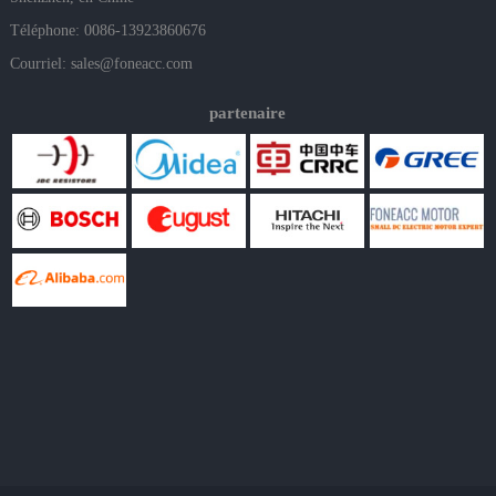
Téléphone: 0086-13923860676
Courriel:
sales@foneacc.com
partenaire