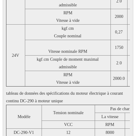
2.0
2
admissible
RPM
2000
160
Vitesse à vide
kgf.cm
0,27
0,
Couple nominal
1750
14
Vitesse nominale
RPM
24V
kgf.cm
Couple de moment maximal
2.0
2
admissible
RPM
2000.0
160
Vitesse à vide
tableau de données des spécifications du moteur électrique à courant
continu DC-290 à moteur unique
Pas de charge
Tension nominale
Modèle
La vitesse
Cou
VCC
RPM
DC-290-V1
12
8000
0