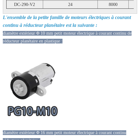
DC-290-V2
24
8000
0
L'ensemble de la petite famille de moteurs électriques à courant
continu à réducteur planétaire est la suivante :
diamètre extérieur Φ 10 mm petit moteur électrique à courant continu de
réducteur planétaire en plastique :
diamètre extérieur Φ 16 mm petit moteur électrique à courant continu