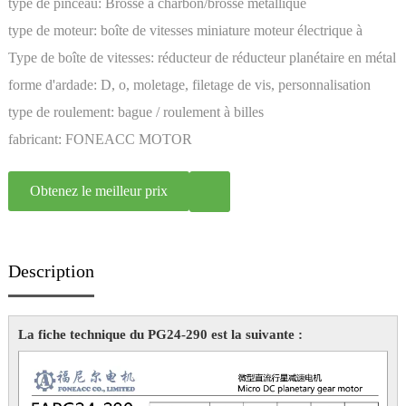
type de pinceau:
Brosse à charbon/brosse métallique
type de moteur:
boîte de vitesses miniature moteur électrique à
courant continu à aimant permanent
Type de boîte de vitesses:
réducteur de réducteur planétaire en métal
forme d'ardade:
D, o, moletage, filetage de vis, personnalisation
type de roulement:
bague / roulement à billes
fabricant:
FONEACC MOTOR
Obtenez le meilleur prix
Description
La fiche technique du PG24-290 est la suivante :