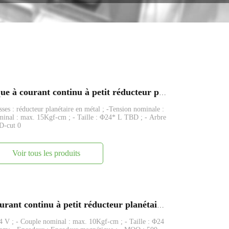
FAPG24-BL2430 Moteur électrique à courant continu à petit réducteur planétaire en métal de 24 mm
es : réducteur planétaire en métal ; -Tension nominale :
minal : max. 15Kgf-cm ; - Taille : Φ24* L TBD ; - Arbre
D-cut 0
Voir tous les produits
PG24-370 Moteur électrique à courant continu à petit réducteur planétaire en métal de 24 mm
24 V ; - Couple nominal : max. 10Kgf-cm ; - Taille : Φ24