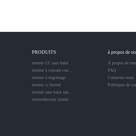
PRODUITS
à propos de n
moteur CC sans balai
À propos de nou
moteur à courant continu sans noyau
FAQ
moteur à engrenage droit
Contactez-nous
moteur cc brossé
moteur sans balai sans noyau
motoréducteur planétaire