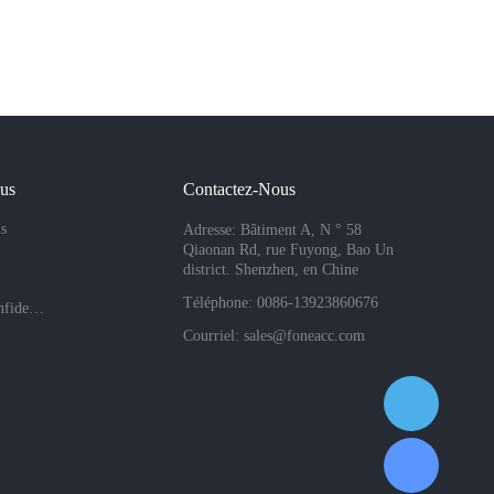
ous
Contactez-Nous
s
Adresse: Bâtiment A, N ° 58
Qiaonan Rd, rue Fuyong, Bao Un
district. Shenzhen, en Chine
Téléphone: 0086-13923860676
Politiques de confidentialité de l'entreprise
Courriel:
sales@foneacc.com