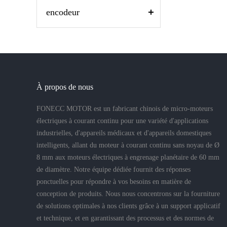
encodeur
À propos de nous
FONECC MOTOR est un fabricant chinois de micro-moteurs
électriques à courant continu pour une variété d'applications
industrielles, d'appareils médicaux et d'appareils domestiques
intelligents, allant du moteur à courant continu sans noyau de Ø
8 mm aux moteurs électriques à engrenage planétaire de 60 mm
de diamètre. Notre équipe dédiée fournit des réponses
ponctuelles pour répondre à vos besoins en matière de
conception de produits. Nous nous concentrons sur la fourniture
de solutions optimales à nos clients grâce à un support applicatif
et technique, et en garantissant des processus et des normes de