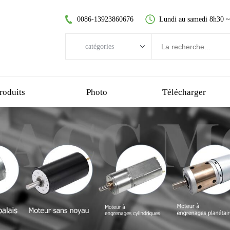
0086-13923860676
Lundi au samedi 8h30 
catégories
catégories
moteur CC sans balai
roduits
Photo
Télécharger
moteur à courant continu sans noyau
moteur à engrenage droit
moteur cc brossé
moteur sans balai sans noyau
motoréducteur planétaire
motoréducteur en plastique
motoréducteur à vis sans fin