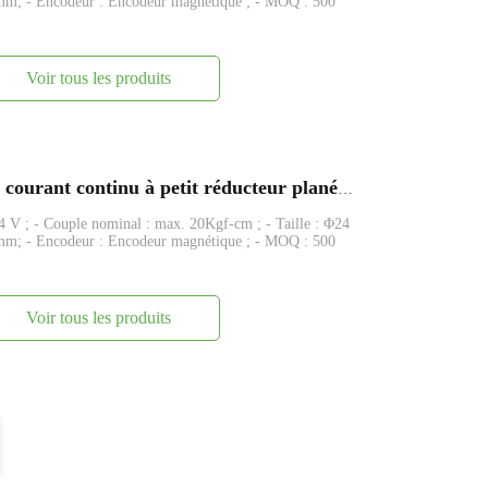
5mm; - Encodeur : Encodeur magnétique ; - MOQ : 500
Voir tous les produits
FAPG24-290 Moteur électrique à courant continu à petit réducteur planétaire en métal de 24 mm
24 V ; - Couple nominal : max. 20Kgf-cm ; - Taille : Φ24
5mm; - Encodeur : Encodeur magnétique ; - MOQ : 500
Voir tous les produits