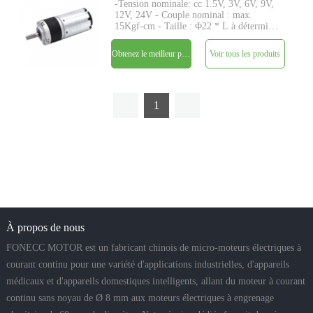
-Tension nominale: cc 1.5V, 3V, 6V, 9V,
12V, 24V - Couple nominal : max.
15Kgf-cm - Taille : Φ22 * L à déterminer
- Axe : Φ4mm D-cut 0.5mm - Encodeur :
Encodeur magnétique - MOQ : 500
Obtenez le meilleur prix
Voir tous les produits
pièces
1
À propos de nous
FONECC MOTOR est un fabricant chinois de micro-moteurs électriques à
courant continu pour une variété d'applications industrielles, d'appareils
médicaux et d'appareils domestiques intelligents, allant du moteur à courant
continu sans noyau de Ø 8 mm aux moteurs électriques à engrenage