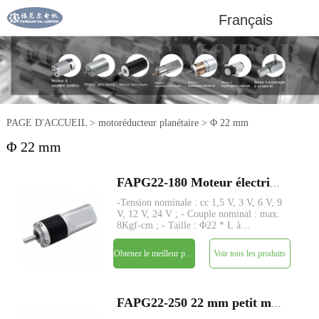
Français
PAGE D'ACCUEIL
>
motoréducteur planétaire
>
Φ 22 mm
Φ 22 mm
FAPG22-180 Moteur électrique à courant continu à petit réducteur planétaire en métal de 22 mm
-Tension nominale : cc 1,5 V, 3 V, 6 V, 9
V, 12 V, 24 V ; - Couple nominal : max.
8Kgf-cm ; - Taille : Φ22 * L à
déterminer ; - Tige : Φ4mm D-cut
0.5mm; - Encodeur : Encodeur
Obtenez le meilleur prix
Voir tous les produits
magnétique ; - MOQ : 500 pièces ;
FAPG22-250 22 mm petit moteur électrique à courant continu à réducteur planétaire en métal