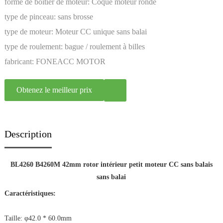
forme de boîtier de moteur:
Coque moteur ronde
type de pinceau:
sans brosse
type de moteur:
Moteur CC unique sans balai
type de roulement:
bague / roulement à billes
fabricant:
FONEACC MOTOR
Obtenez le meilleur prix
Description
BL4260 B4260M 42mm rotor intérieur petit moteur CC sans balais
sans balai
Caractéristiques:
Taille: φ42.0 * 60.0mm