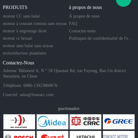
PRODUITS
à propos de nous
moteur CC sans balai
À propos de nous
moteur à courant continu sans noyau
FAQ
moteur à engrenage droit
Contactez-nous
moteur cc brossé
Politiques de confidentialité de l'entreprise
moteur sans balai sans noyau
motoréducteur planétaire
Contactez-Nous
Adresse: Bâtiment A, N ° 58 Qiaonan Rd, rue Fuyong, Bao Un district.
Shenzhen, en Chine
Téléphone: 0086-13923860676
Courriel:
sales@foneacc.com
partenaire