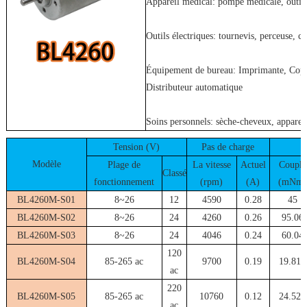
Appareil médical: pompe médicale, outils
Outils électriques: tournevis, perceuse, c
Équipement de bureau: Imprimante, Copieu
Distributeur automatique
Soins personnels: sèche-cheveux, apparei
Tension (V)
Pas de charge
Modèle
Plage de
La vitesse
Actuel
Couple
Classé
fonctionnement
(rpm)
(A)
(mNm)
BL4260M-S01
8~26
12
4590
0.28
45
BL4260M-S02
8~26
24
4260
0.26
95.06
BL4260M-S03
8~26
24
4046
0.24
60.04
120
BL4260M-S04
85-265 ac
9700
0.19
19.816
ac
220
BL4260M-S05
85-265 ac
10760
0.12
24.525
ac