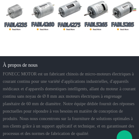
À propos de nous
FONECC MOTOR est un fabricant chinois de micro-moteurs électriques à
courant continu pour une variété d'applications industrielles, d'appareils
médicaux et d'appareils domestiques intelligents, allant du moteur à courant
continu sans noyau de Ø 8 mm aux moteurs électriques à engrenage
planétaire de 60 mm de diamètre. Notre équipe dédiée fournit des réponses
ponctuelles pour répondre à vos besoins en matière de conception de
produits. Nous nous concentrons sur la fourniture de solutions optimales à
nos clients grâce à un support applicatif et technique, et en garantissant des
processus et des normes de fabrication de qualité.