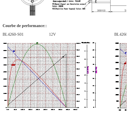
Courbe de performance::
BL4260-S01 12V
BL4