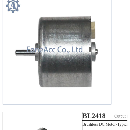
BL2418
Output 
Brushless DC Motor-Typical