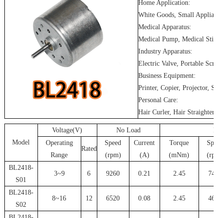
Home Application:
White Goods, Small Applianc
Medical Apparatus:
Medical Pump, Medical Stirr
Industry Apparatus:
Electric Valve, Portable Sc
Business Equipment:
Printer, Copier, Projector, S
Personal Care:
Hair Curler, Hair Straighter,
Voltage(V)
No Load
R
Model
Operating
Speed
Current
Torque
Spe
Rated
Range
(rpm)
(A)
(mNm)
(rp
BL2418-
3~9
6
9260
0.21
2.45
74
S01
BL2418-
8~16
12
6520
0.08
2.45
46
S02
BL2418-