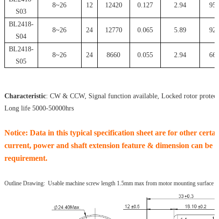
8~26
12
12420
0.127
2.94
95
S03
BL2418-
8~26
24
12770
0.065
5.89
92
S04
BL2418-
8~26
24
8660
0.055
2.94
66
S05
Characteristic
: CW & CCW, Signal function available, Locked rotor protect
Long life 5000-50000hrs
Notice: Data in this typical specification sheet are for other cert
current, power and shaft extension feature & dimension can be c
requirement.
Outline Drawing: Usable machine screw length 1.5mm max from motor mounting surface 