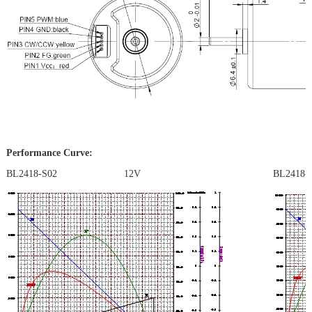
Performance Curve:
BL2418-S02 12V
BL2