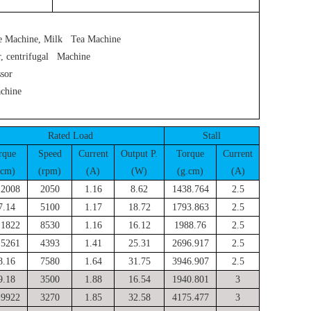
ee Machine, Milk Tea Machine
r, centrifugal Machine
sor
achine
Rated Load
Stall
rque
Speed
Current
Output P.
Torque
Current
.cm)
(rpm)
(A)
(W)
(g.cm)
(A)
.2008
2050
1.16
8.62
1438.764
2.5
7.14
5100
1.17
18.72
1793.863
2.5
.1822
8530
1.16
16.12
1988.76
2.5
.5261
4393
1.41
25.31
2696.917
2.5
8.16
7580
1.64
31.75
3946.907
2.5
9.18
3500
1.88
16.54
1940.801
3
.9922
3270
1.85
32.58
4175.477
3