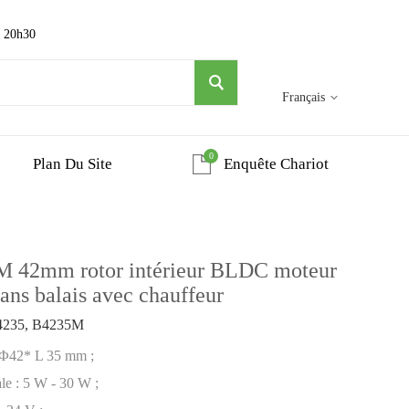
~ 20h30
Français
0
Plan Du Site
Enquête Chariot
 42mm rotor intérieur BLDC moteur
sans balais avec chauffeur
4235, B4235M
 : Φ42* L 35 mm ;
ale : 5 W - 30 W ;