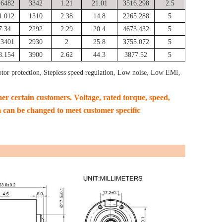
.6482
3342
1.21
21.01
3516.298
2.5
1.012
1310
2.38
14.8
2265.288
5
7.34
2292
2.29
20.4
4673.432
5
.3401
2930
2
25.8
3755.072
5
8.154
3900
2.62
44.3
3877.52
5
tor protection, Stepless speed regulation, Low noise, Low EMI,
ther certain customers. Voltage, rated torque, speed,
 can be changed to meet customer specific