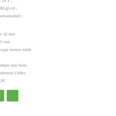
- 24 V ;
480 gf-cm ;
personnalisée ;
c
r:
42 mm
35 mm
oque moteur ronde
ique sans balai
ulement à billes
OR