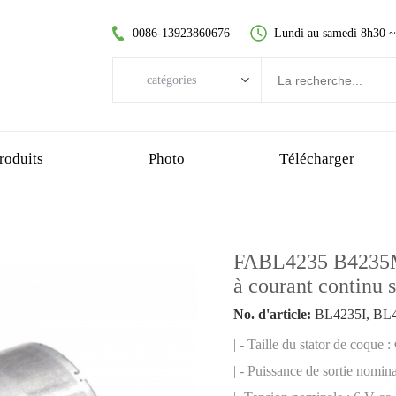
0086-13923860676
Lundi au samedi 8h30 
catégories
catégories
moteur CC sans balai
roduits
Photo
Télécharger
moteur à courant continu sans noyau
moteur à engrenage droit
moteur cc brossé
FABL4235 B4235M
moteur sans balai sans noyau
à courant continu 
motoréducteur planétaire
No. d'article:
BL4235I, BL
motoréducteur en plastique
| - Taille du stator de coque
motoréducteur à vis sans fin
| - Puissance de sortie nomin