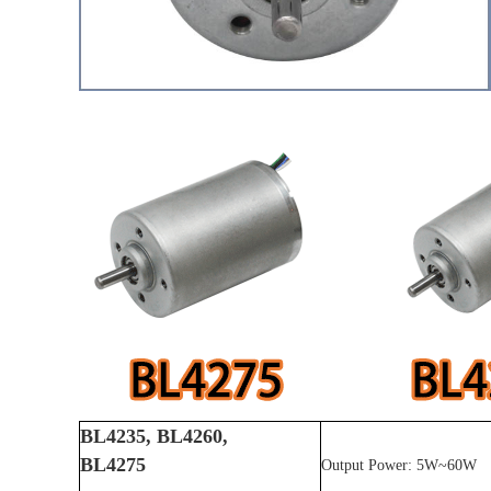
BL4235, BL4260,
BL4275
Output Power: 5W~60W