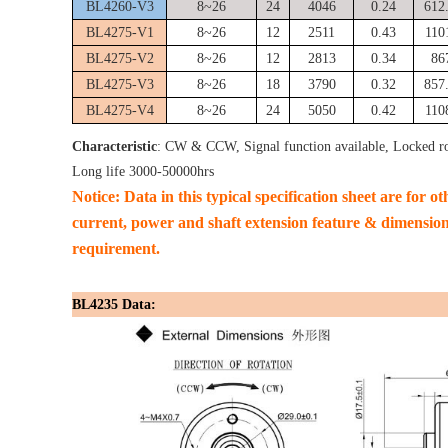
BL4260-V3
8~26
24
4046
0.24
612
BL4275-V1
8~26
12
2511
0.43
110
BL4275-V2
8~26
12
2813
0.34
86
BL4275-V3
8~26
18
3790
0.32
857
BL4275-V4
8~26
24
5050
0.42
110
Characteristic
: CW & CCW, Signal function available, Locked ro
Long life 3000-50000hrs
Notice: Data in this typical specification sheet are for o
current, power and shaft extension feature & dimension
requirement.
BL4235 Data: