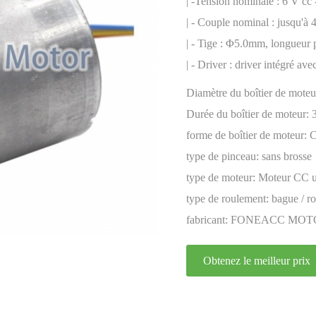
encodeur
| -Tension nominale : 6 V cc 
| - Couple nominal : jusqu'à 
| - Tige : Φ5.0mm, longueur 
| - Driver : driver intégré ave
Diamètre du boîtier de moteu
Durée du boîtier de moteur:
forme de boîtier de moteur:
C
type de pinceau:
sans brosse
type de moteur:
Moteur CC un
type de roulement:
bague / ro
fabricant:
FONEACC MOT
Obtenez le meilleur prix