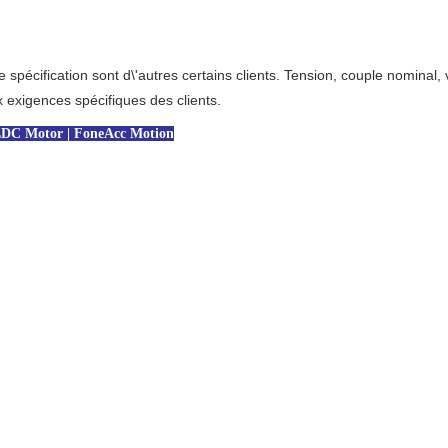
cification sont d\'autres certains clients. Tension, couple nominal, vit
 exigences spécifiques des clients.
DC Motor | FoneAcc Motion