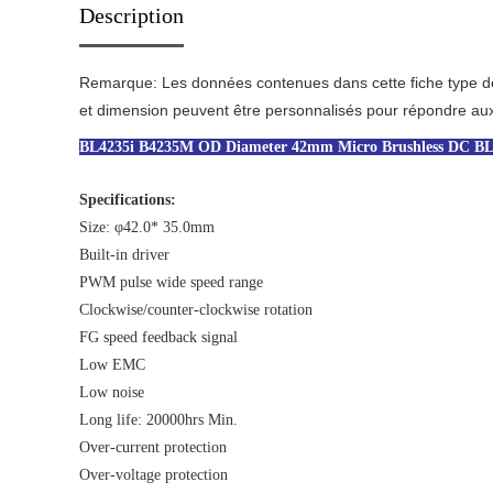
Description
Remarque: Les données contenues dans cette fiche type de spé
et dimension peuvent être personnalisés pour répondre aux
BL4235i B4235M OD Diameter 42mm Micro Brushless DC BL
Specifications:
Size: φ42.0* 35.0mm
Built-in driver
PWM pulse wide speed range
Clockwise/counter-clockwise rotation
FG speed feedback signal
Low EMC
Low noise
Long life: 20000hrs Min.
Over-current protection
Over-voltage protection