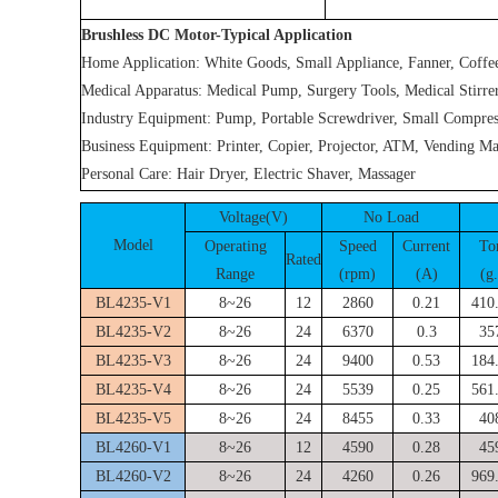
Brushless DC Motor-Typical Application
Home Application: White Goods, Small Appliance, Fanner, Coff
Medical Apparatus: Medical Pump, Surgery Tools, Medical Stirre
Industry Equipment: Pump, Portable Screwdriver, Small Compres
Business Equipment: Printer, Copier, Projector, ATM, Vending M
Personal Care: Hair Dryer, Electric Shaver, Massager
Voltage(V)
No Load
Model
Operating
Speed
Current
To
Rated
Range
(rpm)
(A)
(g
BL4235-V1
8~26
12
2860
0.21
410
BL4235-V2
8~26
24
6370
0.3
35
BL4235-V3
8~26
24
9400
0.53
184
BL4235-V4
8~26
24
5539
0.25
561
BL4235-V5
8~26
24
8455
0.33
40
BL4260-V1
8~26
12
4590
0.28
45
BL4260-V2
8~26
24
4260
0.26
969