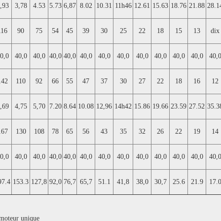
,93
3,78
4.53
5.73
6,87
8.02
10.31
11h46
12.61
15.63
18.76
21.88
28.1
116
90
75
54
45
39
30
25
22
18
15
13
dix
0,0
40,0
40,0
40,0
40,0
40,0
40,0
40,0
40,0
40,0
40,0
40,0
40,
142
110
92
66
55
47
37
30
27
22
18
16
12
,69
4,75
5,70
7.20
8.64
10.08
12,96
14h42
15.86
19.66
23.59
27.52
35.3
167
130
108
78
65
56
43
35
32
26
22
19
14
0,0
40,0
40,0
40,0
40,0
40,0
40,0
40,0
40,0
40,0
40,0
40,0
40,
97.4
153.3
127,8
92,0
76,7
65,7
51.1
41,8
38,0
30,7
25.6
21.9
17.
 moteur unique