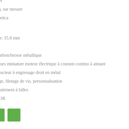
er
, sur mesure
etica
r:
35.8 mm
arbon/brosse métallique
sses miniature moteur électrique à courant continu à aimant
ducteur à engrenage droit en métal
e, filetage de vis, personnalisation
ulement à billes
OR