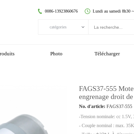
0086-13923860676
Lundi au samedi 8h30 
catégories
catégories
moteur CC sans balai
roduits
Photo
Télécharger
moteur à courant continu sans noyau
moteur à engrenage droit
moteur cc brossé
FAGS37-555 Moteur 
moteur sans balai sans noyau
engrenage droit d
motoréducteur planétaire
No. d'article:
FAGS37-555
motoréducteur en plastique
-Tension nominale: cc 1.5V,
motoréducteur à vis sans fin
- Couple nominal : max. 35