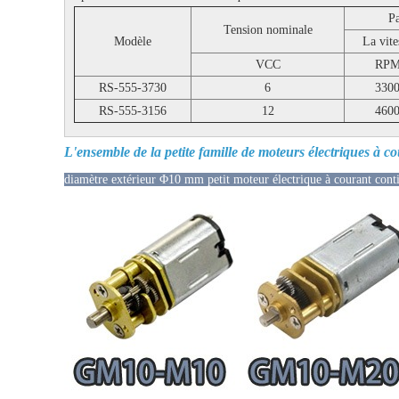
Pa
Tension nominale
Modèle
La vite
VCC
RP
RS-555-3730
6
330
RS-555-3156
12
460
L'ensemble de la petite famille de moteurs électriques à 
diamètre extérieur Φ10 mm petit moteur électrique à courant conti