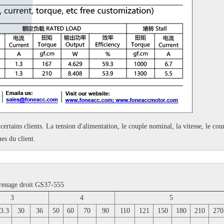
certains clients.
La tension d'alimentation, le couple nominal, la vitesse, le cour
es du client.
grenage droit GS37-555
3
4
5
3.3
30
36
50
60
70
90
110
121
150
180
210
270