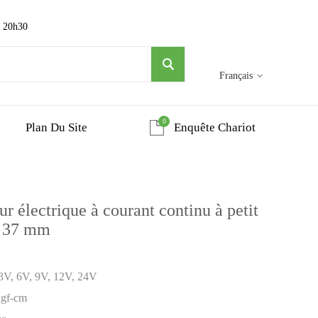
~ 20h30
Français
0
Plan Du Site
Enquête Chariot
électrique à courant continu à petit
e 37 mm
 3V, 6V, 9V, 12V, 24V
Kgf-cm