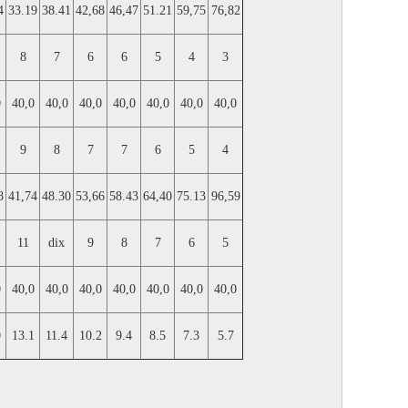
4
33.19
38.41
42,68
46,47
51.21
59,75
76,82
8
7
6
6
5
4
3
0
40,0
40,0
40,0
40,0
40,0
40,0
40,0
9
8
7
7
6
5
4
8
41,74
48.30
53,66
58.43
64,40
75.13
96,59
11
dix
9
8
7
6
5
0
40,0
40,0
40,0
40,0
40,0
40,0
40,0
0
13.1
11.4
10.2
9.4
8.5
7.3
5.7