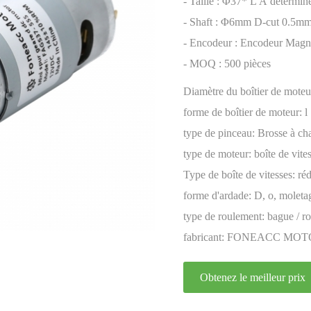
encodeur
- Taille : Φ37* L À détermin
- Shaft : Φ6mm D-cut 0.5mm
- Encodeur : Encodeur Magn
- MOQ : 500 pièces
Diamètre du boîtier de moteu
forme de boîtier de moteur:
l
type de pinceau:
Brosse à ch
type de moteur:
boîte de vite
permanent
Type de boîte de vitesses:
ré
forme d'ardade:
D, o, moletag
type de roulement:
bague / ro
fabricant:
FONEACC MOT
Obtenez le meilleur prix