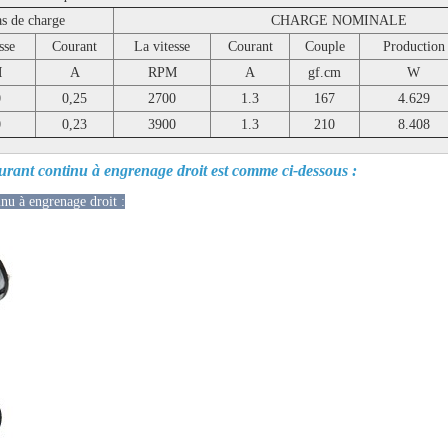
s de charge
CHARGE NOMINALE
sse
Courant
La vitesse
Courant
Couple
Production
M
A
RPM
A
gf.cm
W
0
0,25
2700
1.3
167
4.629
0
0,23
3900
1.3
210
8.408
courant continu à engrenage droit est comme ci-dessous :
nu à engrenage droit :