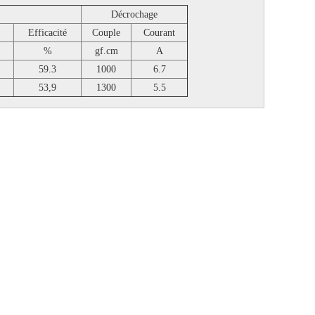
Décrochage
Efficacité
Couple
Courant
%
gf.cm
A
59.3
1000
6.7
53,9
1300
5.5