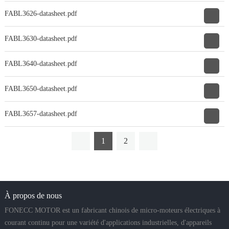
FABL3626-datasheet.pdf
FABL3630-datasheet.pdf
FABL3640-datasheet.pdf
FABL3650-datasheet.pdf
FABL3657-datasheet.pdf
1
2
À propos de nous
FONECC MOTOR est un fabricant chinois de micro-moteurs électriques à
courant continu pour une variété d'applications industrielles, d'appareils