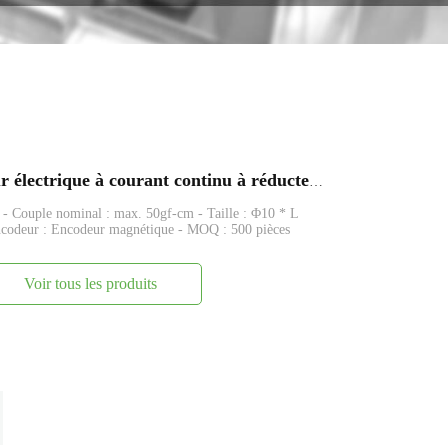
FAPG10-M10 10 mm petit moteur électrique à courant continu à réducteur planétaire en plastique
 - Couple nominal : max. 50gf-cm - Taille : Φ10 * L
ncodeur : Encodeur magnétique - MOQ : 500 pièces
Voir tous les produits