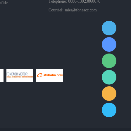
Téléphone: 0086-13923860676
Politiques de confidentialité de l'entreprise
Courriel:
sales@foneacc.com