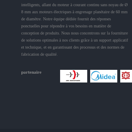
intelligents, allant du moteur à courant continu sans noyau de Ø
8 mm aux moteurs électriques à engrenage planétaire de 60 mm
de diamètre. Notre équipe dédiée fournit des réponses
ponctuelles pour répondre à vos besoins en matière de
conception de produits. Nous nous concentrons sur la fourniture
de solutions optimales à nos clients grâce à un support applicatif
et technique, et en garantissant des processus et des normes de
fabrication de qualité.
partenaire