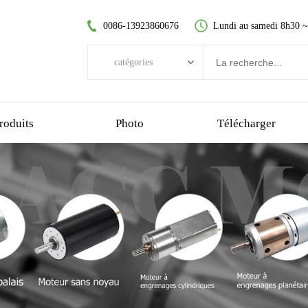
0086-13923860676
Lundi au samedi 8h30 
catégories
catégories
moteur CC sans balai
roduits
Photo
Télécharger
moteur à courant continu sans noyau
moteur à engrenage droit
moteur cc brossé
moteur sans balai sans noyau
motoréducteur planétaire
motoréducteur en plastique
motoréducteur à vis sans fin