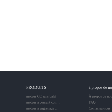
PRODUITS
à propos de n
moteur CC sans balai
À propos de nou
moteur à courant continu sans noyau
FAQ
moteur à engrenage droit
Contactez-nous