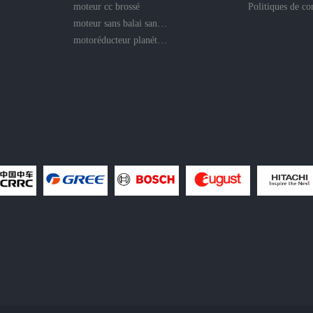
moteur cc brossé
moteur sans balai sans noyau
motoréducteur planétaire